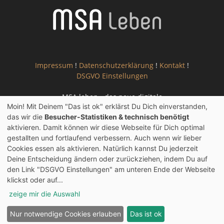
Impressum
!
Datenschutzerklärung
!
Kontakt
!
DSGVO Einstellungen
MSA leben - das neue digitale
Moin! Mit Deinem "Das ist ok" erklärst Du Dich einverstanden,
Informationsportal für Menschen mit
das wir die
Besucher-Statistiken & technisch benötigt
Multisystematrophie
aktivieren. Damit können wir diese Webseite für Dich optimal
gestallten und fortlaufend verbessern. Auch wenn wir lieber
Cookies essen als aktivieren. Natürlich kannst Du jederzeit
Deine Entscheidung ändern oder zurückziehen, indem Du auf
den Link "DSGVO Einstellungen" am unteren Ende der Webseite
klickst oder auf...
2019 - 2021 © Copyright - MSA leben
zeige mir die Auswahl
Habe Freude am Leben und die Glücksmomente kommen
Nur notwendige Cookies erlauben
Das ist ok
von selber.