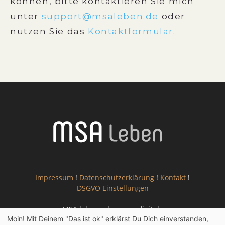
können, bitte kontaktieren Sie mich
unter
support@msaleben.de
oder
nutzen Sie das
Kontaktformular
.
Impressum
!
Datenschutzerklärung
!
Kontakt
!
DSGVO Einstellungen
MSA leben - das neue digitale
Moin! Mit Deinem "Das ist ok" erklärst Du Dich einverstanden,
Informationsportal für Menschen mit