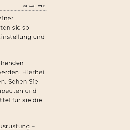
446
0
einer
ten sie so
Einstellung und
tehenden
erden. Hierbei
en. Sehen Sie
rapeuten und
el für sie die
Ausrüstung –